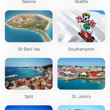
Savona
Seattle
Sir Bani Yas
Southampton
Split
St. John´s