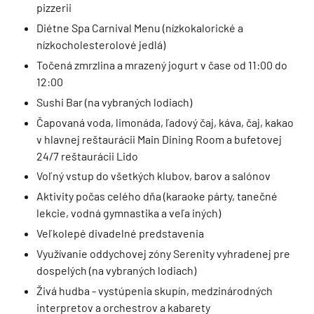
pizzerii
Diétne Spa Carnival Menu (nízkokalorické a
nízkocholesterolové jedlá)
Točená zmrzlina a mrazený jogurt v čase od 11:00 do
12:00
Sushi Bar (na vybraných lodiach)
Čapovaná voda, limonáda, ľadový čaj, káva, čaj, kakao
v hlavnej reštaurácii Main Dining Room a bufetovej
24/7 reštaurácii Lido
Voľný vstup do všetkých klubov, barov a salónov
Aktivity počas celého dňa (karaoke párty, tanečné
lekcie, vodná gymnastika a veľa iných)
Veľkolepé divadelné predstavenia
Využívanie oddychovej zóny Serenity vyhradenej pre
dospelých (na vybraných lodiach)
Živá hudba - vystúpenia skupín, medzinárodných
interpretov a orchestrov a kabarety