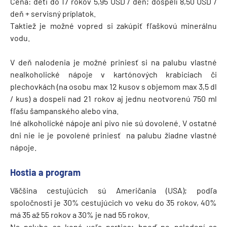
Cena: deti do 17 rokov 5,95 USD / deň; dospelí 8,50 USD /
deň + servisný príplatok.
Taktiež je možné vopred si zakúpiť fľaškovú minerálnu
vodu.
V deň nalodenia je možné priniesť si na palubu vlastné
nealkoholické nápoje v kartónových krabiciach či
plechovkách (na osobu max 12 kusov s objemom max 3,5 dl
/ kus) a dospelí nad 21 rokov aj jednu neotvorenú 750 ml
fľašu šampanského alebo vína.
Iné alkoholické nápoje ani pivo nie sú dovolené. V ostatné
dni nie ie je povolené priniesť na palubu žiadne vlastné
nápoje.
Hostia a program
Väčšina cestujúcich sú Američania (USA); podľa
spoločnosti je 30% cestujúcich vo veku do 35 rokov, 40%
má 35 až 55 rokov a 30% je nad 55 rokov.
Na palube sa koná veľa parties; hneď po nalodení sa