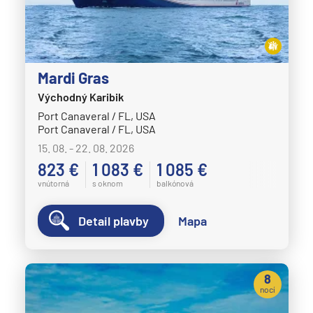
Mardi Gras
Východný Karibik
Port Canaveral / FL, USA
Port Canaveral / FL, USA
15. 08. - 22. 08. 2026
823 €
1 083 €
1 085 €
vnútorná
s oknom
balkónová
Detail plavby
Mapa
8
nocí