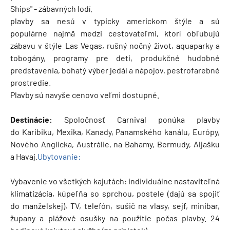
Ships" - zábavných lodí.
plavby sa nesú v typicky americkom štýle a sú
populárne najmä medzi cestovateľmi, ktorí obľubujú
zábavu v štýle Las Vegas, rušný nočný život, aquaparky a
tobogány, programy pre deti, produkčné hudobné
predstavenia, bohatý výber jedál a nápojov, pestrofarebné
prostredie.
Plavby sú navyše cenovo veľmi dostupné.
Destinácie:
Spoločnosť Carnival ponúka plavby
do Karibiku, Mexika, Kanady, Panamského kanálu, Európy,
Nového Anglicka, Austrálie, na Bahamy, Bermudy, Aljašku
a Havaj.
Ubytovanie:
​Vybavenie vo všetkých kajutách: individuálne nastaviteľná
klimatizácia, kúpeľňa so sprchou, postele (dajú sa spojiť
do manželskej), TV, telefón, sušič na vlasy, sejf, minibar,
župany a plážové osušky na použitie počas plavby. 24