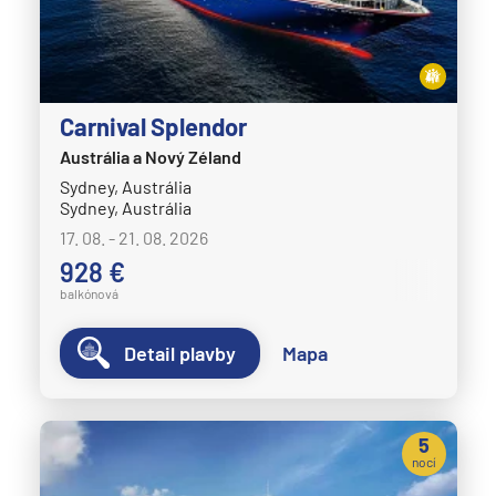
Carnival Splendor
Austrália a Nový Zéland
Sydney, Austrália
Sydney, Austrália
17. 08. - 21. 08. 2026
928 €
balkónová
Detail plavby
Mapa
5
nocí