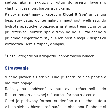
sieťou, ako aj exkluzívny vstup do areálu Havana s
vlastným bazénom, barom a vírivkami.
Kajuty a apartmány v kategórii
Cloud 9
Spa
* umožňujú
bezplatný vstup do termálnych miestností wellnesu, do
hydroterapeutického bazénu a na fitness tréningy, prioritu
pri rezervácií služieb spa a zľavy na ne. Sú zariadené v
príjemne elegantnom štýle, a ich hostia majú k dispozícii
kozmetika Elemis, župany a šľapky.
*Tieto kategórie sú k dispozícii na vybraných lodiach
Stravovanie
V cene plavieb s Carnival Line je zahrnutá plná penzia a
niektoré nápoje.
Raňajky sú podávané v bufetovej reštaurácii Lido
Restaurant a a v hlavnej reštaurácii formou á la carte.
Obed je podávaný formou studeného a teplého bufetu
v Lido alebo v hlavnej reštaurácii s obsluhou. Poobede si