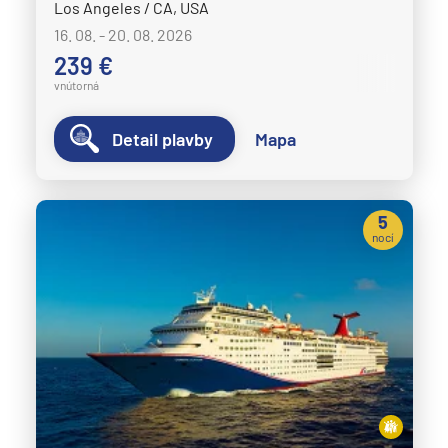
Los Angeles / CA, USA
16. 08. - 20. 08. 2026
239 €
vnútorná
Detail plavby
Mapa
5
nocí