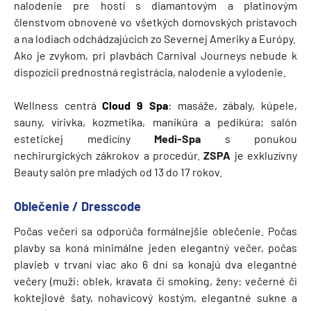
nalodenie pre hostí s diamantovým a platinovým
členstvom obnovené vo všetkých domovských prístavoch
a na lodiach odchádzajúcich zo Severnej Ameriky a Európy.
Ako je zvykom, pri plavbách Carnival Journeys nebude k
dispozícii prednostná registrácia, nalodenie a vylodenie.
Wellness centrá
Cloud 9 Spa
: masáže, zábaly, kúpele,
sauny, vírivka, kozmetika, manikúra a pedikúra; salón
estetickej medicíny
Medi-Spa
s ponukou
nechirurgických zákrokov a procedúr.
ZSPA
je exkluzívny
Beauty salón pre mladých od 13 do 17 rokov.
Oblečenie / Dresscode
Počas večerí sa odporúča formálnejšie oblečenie. Počas
plavby sa koná minimálne jeden elegantný večer, počas
plavieb v trvaní viac ako 6 dní sa konajú dva elegantné
večery (muži: oblek, kravata či smoking, ženy: večerné či
koktejlové šaty, nohavicový kostým, elegantné sukne a