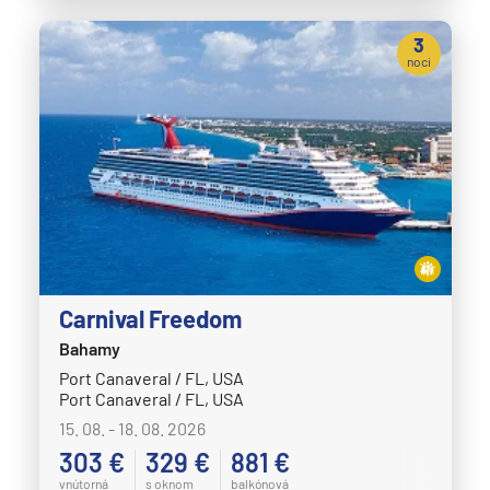
3
noci
Carnival Freedom
Bahamy
Port Canaveral / FL, USA
Port Canaveral / FL, USA
15. 08. - 18. 08. 2026
303 €
329 €
881 €
vnútorná
s oknom
balkónová