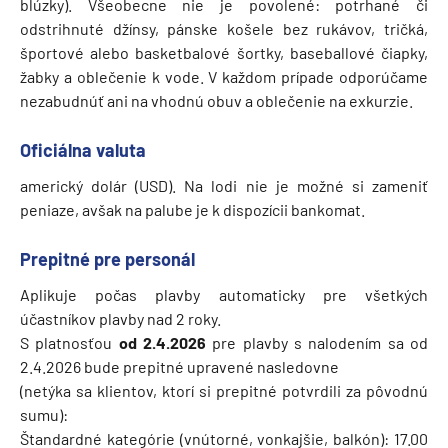
blúzky). Všeobecne nie je povolené: potrhané či
odstrihnuté džínsy, pánske košele bez rukávov, tričká,
športové alebo basketbalové šortky, baseballové čiapky,
žabky a oblečenie k vode. V každom prípade odporúčame
nezabudnúť ani na vhodnú obuv a oblečenie na exkurzie.
Oficiálna valuta
americký dolár (USD). Na lodi nie je možné si zameniť
peniaze, avšak na palube je k dispozícii bankomat.
Prepitné pre personál
Aplikuje počas plavby automaticky pre všetkých
účastníkov plavby nad 2 roky.
S platnosťou
od 2.4.2026
pre plavby s nalodením sa od
2.4.2026 bude prepitné upravené nasledovne
(netýka sa klientov, ktorí si prepitné potvrdili za pôvodnú
sumu):
Štandardné kategórie (vnútorné, vonkajšie, balkón): 17.00