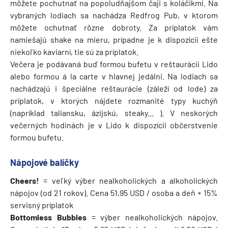
môžete pochutnať na popoludňajšom čaji s koláčikmi. Na
vybraných lodiach sa nachádza Redfrog Pub, v ktorom
môžete ochutnať rôzne dobroty. Za príplatok vám
namiešajú shake na mieru, prípadne je k dispozícii ešte
niekoľko kaviarní, tie sú za príplatok.
Večera je podávaná buď formou bufetu v reštaurácii Lido
alebo formou á la carte v hlavnej jedálni. Na lodiach sa
nachádzajú i špeciálne reštaurácie (záleží od lode) za
príplatok, v ktorých nájdete rozmanité typy kuchýň
(napríklad taliansku, ázijskú, steaky... ). V neskorých
večerných hodinách je v Lido k dispozícii občerstvenie
formou bufetu.
Nápojové balíčky
Cheers!
= veľký výber nealkoholických a alkoholických
nápojov (od 21 rokov). Cena 51,95 USD / osoba a deň + 15%
servisný príplatok
Bottomless Bubbles
= výber nealkoholických nápojov.