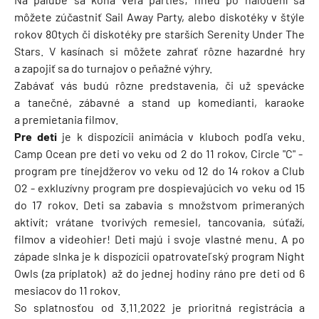
môžete zúčastniť Sail Away Party, alebo diskotéky v štýle
rokov 80tych či diskotéky pre starších Serenity Under The
Stars. V kasínach si môžete zahrať rôzne hazardné hry
a zapojiť sa do turnajov o peňažné výhry.
Zabávať vás budú rôzne predstavenia, či už spevácke
a tanečné, zábavné a stand up komedianti, karaoke
a premietania filmov.
Pre deti
je k dispozícii animácia v kluboch podľa veku.
Camp Ocean pre deti vo veku od 2 do 11 rokov, Circle "C" -
program pre tínejdžerov vo veku od 12 do 14 rokov a Club
O2 - exkluzívny program pre dospievajúcich vo veku od 15
do 17 rokov. Deti sa zabavia s množstvom primeraných
aktivít; vrátane tvorivých remesiel, tancovania, súťaží,
filmov a videohier! Deti majú i svoje vlastné menu. A po
západe slnka je k dispozícii opatrovateľský program Night
Owls (za príplatok) až do jednej hodiny ráno pre deti od 6
mesiacov do 11 rokov.
So splatnosťou od 3.11.2022 je prioritná registrácia a