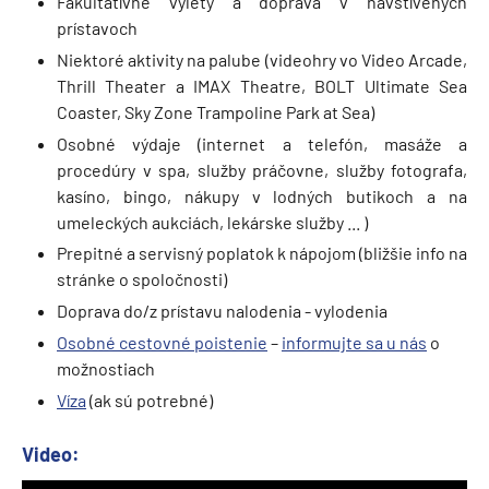
Fakultatívne výlety a doprava v navštívených
prístavoch
Niektoré aktivity na palube (videohry vo Video Arcade,
Thrill Theater a IMAX Theatre, BOLT Ultimate Sea
Coaster, Sky Zone Trampoline Park at Sea)
Osobné výdaje (internet a telefón, masáže a
procedúry v spa, služby práčovne, služby fotografa,
kasíno, bingo, nákupy v lodných butikoch a na
umeleckých aukciách, lekárske služby ... )
Prepitné a servisný poplatok k nápojom (bližšie info na
stránke o spoločnosti)
Doprava do/z prístavu nalodenia - vylodenia
Osobné cestovné poistenie
–
informujte sa u nás
o
možnostiach
Víza
(ak sú potrebné)
Video: