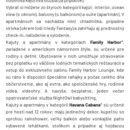
hodinová kajutová služba (za príplatok).
Vybrať si môžete zo štyroch kategórií kajút: interior, ocean
view (s oknom), balcony (s balkónom) a suite (apartmán). V
apartmánoch sa nachádza mini chladnička, prípadne
vírivka (okrem lodí triedy Fantasy) a zahŕňajú aj prednostný
check-in, nalodenie a vylodenie.
Kajuty a apartmány v kategóriách
Family Harbor
*,
zariadené v americkom námornom štýle, sú určené pre
rodiny s deťmi. Ubytovanie v nich umožňuje stravovanie
bez príplatku vo väčšine lodných tematických reštaurácií a
vstup do exkluzívneho salónu Family Harbor Lounge, kde
sú ráno k dispozícii špeciálne raňajky a počas celého dňa
občerstvenie, ako aj extra, ako spoločenské hry, rodinné
videá, videohry. A navyše, bezplatne, jeden večer
opatrovateľské služba NightOwl babysitting.
Kajuty a apartmány v kategórii
Havana Cabana
* sú určené
pre hostí nad 12 rokov; majú jedinečný dekor, kúpeľnu so
sprchou rainshower, veľký balkón alebo vonkajšie patio
vybavené lehátkami, stolíkom a prípadne aj hojdacou