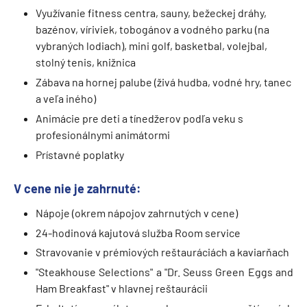
Využívanie fitness centra, sauny, bežeckej dráhy,
bazénov, víriviek, tobogánov a vodného parku (na
vybraných lodiach), mini golf, basketbal, volejbal,
stolný tenis, knižnica
Zábava na hornej palube (živá hudba, vodné hry, tanec
a veľa iného)
Animácie pre deti a tínedžerov podľa veku s
profesionálnymi animátormi
Prístavné poplatky
V cene nie je zahrnuté:
Nápoje (okrem nápojov zahrnutých v cene)
24-hodinová kajutová služba Room service
Stravovanie v prémiových reštauráciách a kaviarňach
"Steakhouse Selections" a "Dr. Seuss Green Eggs and
Ham Breakfast" v hlavnej reštaurácii