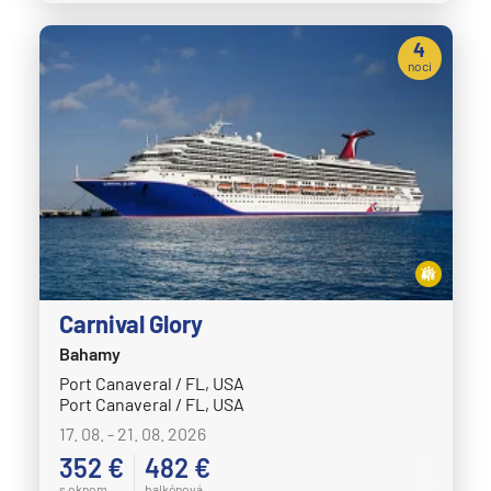
4
noci
Carnival Glory
Bahamy
Port Canaveral / FL, USA
Port Canaveral / FL, USA
17. 08. - 21. 08. 2026
352 €
482 €
s oknom
balkónová