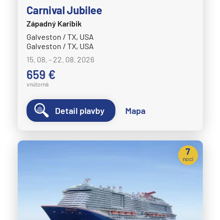
Carnival Jubilee
Západný Karibik
Galveston / TX, USA
Galveston / TX, USA
15. 08. - 22. 08. 2026
659 €
vnútorná
Detail plavby
Mapa
7
nocí