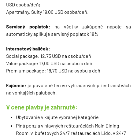
USD osoba/deň;
Apartmány, Suity 19.00 USD osoba/deň.
Servisný poplatok:
na všetky zakúpené nápoje sa
automaticky aplikuje servisný poplatok 18%
Internetový balíček:
Social package: 12,75 USD na osobu/deň
Value package: 17,00 USD na osobu a deň
Premium package: 18,70 USD na osobu a deň
Fajčenie:
je povolené len vo vyhradených priestranstvách
na vonkajších palubách.
V cene plavby je zahrnuté:
Ubytovanie v kajute vybranej kategórie
Plná penzia v hlavných reštauráciách Main Dining
Room, v bufetových 24/7 reštauráciách Lido, v 24/7