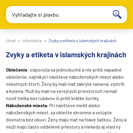
Vyhľadajte si plavbu
Úvod
Informácie
Zvyky a etiketa v islamských krajinách
Zvyky a etiketa v islamských krajinách
Oblečenie
: odporúča sa jednoduché a nie príliš nápadné
oblečenie, najmä pri návšteve náboženských miest alebo
miestnych štvrtí. Ženy by mali mať zakryté ramená, výstrih
a kolená. Muži by mali na verejných priestoroch nemali
nosiť tielka bez rukávov či príliš krátke šortky.
Náboženské miesta
: Pri návšteve mešít alebo
náboženských miest, sa oblečte skromne a vstúpte
dovnútra bez obuvi. Ženy majú mať na hlave šatkou. Ženy a
muži majú často oddelené priestory a niekedy aj vlastný