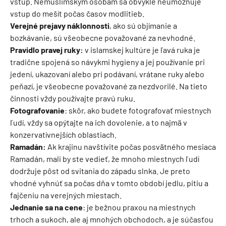
vstup. Nemuslimským osobám sa obvykle neumožňuje
vstup do mešít počas časov modlitieb.
Verejné prejavy náklonnosti
, ako sú objímanie a
bozkávanie, sú všeobecne považované za nevhodné.
Pravidlo pravej ruky:
v islamskej kultúre je ľavá ruka je
tradične spojená so návykmi hygieny a jej používanie pri
jedení, ukazovaní alebo pri podávaní, vrátane ruky alebo
peňazí, je všeobecne považované za nezdvorilé. Na tieto
činnosti vždy používajte pravú ruku.
Fotografovanie
: skôr, ako budete fotografovať miestnych
ľudí, vždy sa opýtajte na ich dovolenie, a to najmä v
konzervatívnejších oblastiach.
Ramadán:
Ak krajinu navštívite počas posvätného mesiaca
Ramadán, mali by ste vedieť, že mnoho miestnych ľudí
dodržuje pôst od svitania do západu slnka. Je preto
vhodné vyhnúť sa počas dňa v tomto období jedlu, pitiu a
fajčeniu na verejných miestach.
Jednanie sa na cene
: je bežnou praxou na miestnych
trhoch a sukoch, ale aj mnohých obchodoch, a je súčasťou