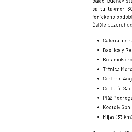
paláci Buenavist
sa tu takmer 30
fenického obdobi
Ďalšie pozoruhod
Galéria mod
Basílica y Re
Botanická z
Tržnica Mer
Cintorín Ang
Cintorín San
Pláž Pedrega
Kostoly San 
Mijas (33 km)