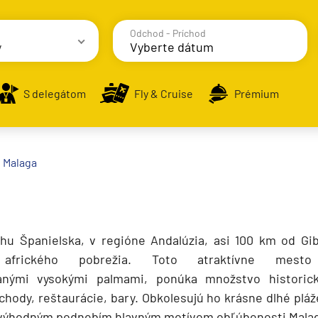
Odchod - Príchod
y
avy
S delegátom
Fly & Cruise
Prémium
alodenia
Malaga
uhu Španielska, v regióne Andalúzia, asi 100 km od Gi
frického pobrežia. Toto atraktívne mest
anými vysokými palmami, ponúka množstvo historic
chody, reštaurácie, bary. Obkolesujú ho krásne dlhé pláže
s výhodným podnebím hlavným motívom obľúbenosti Malag