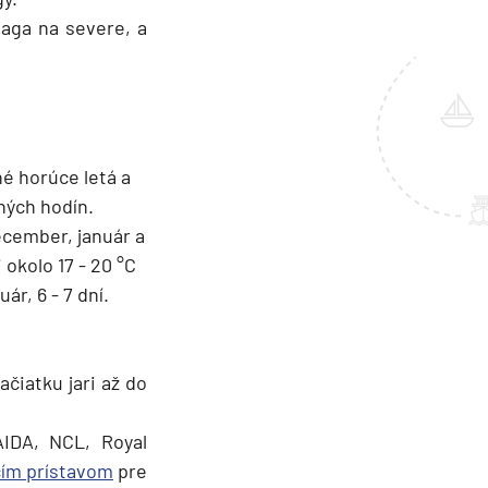
aga na severe, a
é horúce letá a
ných hodín.
ecember, január a
okolo 17 - 20 °C
r, 6 - 7 dní.
ačiatku jari až do
AIDA, NCL, Royal
ím prístavom
pre