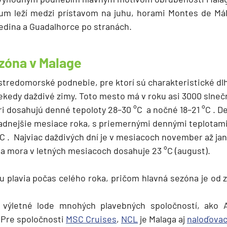
rum leží medzi prístavom na juhu, horami Montes de Mál
dina a Guadalhorce po stranách.
ezóna v Malage
stredomorské podnebie, pre ktorí sú charakteristické dlh
ekedy daždivé zimy. Toto mesto má v roku asi 3000 slneč
ri dosahujú denné tepoloty 28–30 °C a nočné 18–21 °C . D
ladnejšie mesiace roka, s priemernými dennými teplotami 
C . Najviac daždivých dní je v mesiacoch november až januá
a mora v letných mesiacoch dosahuje 23 °C (august).
u plavia počas celého roka, pričom hlavná sezóna je od z
 výletné lode mnohých plavebných spoločností, ako 
. Pre spoločnosti
MSC Cruises
,
NCL
je Malaga aj
naloďovac