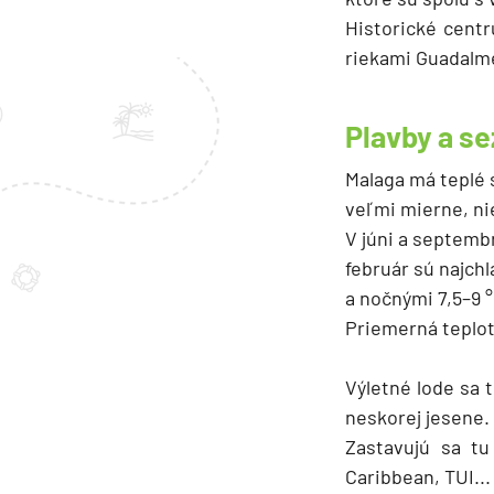
Historické cent
riekami Guadalme
Plavby a s
Malaga má teplé 
veľmi mierne, ni
V júni a septemb
február sú najch
a nočnými 7,5–9 °
Priemerná teplot
Výletné lode sa t
neskorej jesene.
Zastavujú sa tu
Caribbean, TUI..