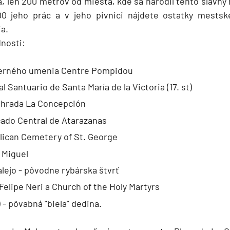
a, len 200 metrov od miesta, kde sa narodil tento slávny
0 jeho prác a v jeho pivnici nájdete ostatky mests
a.
nosti:
erného umenia Centre Pompidou
al Santuario de Santa María de la Victoria (17. st)
áhrada La Concepción
cado Central de Atarazanas
lican Cemetery of St. George
 Miguel
lejo - pôvodne rybárska štvrť
Felipe Neri a Church of the Holy Martyrs
 - pôvabná "biela" dedina.