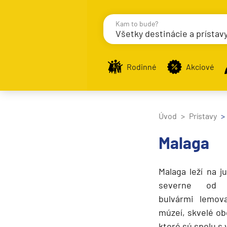
Kam to bude?
Všetky destinácie a prístav
Destinácie
Príst
Rodinné
Akciové
Zobraziť iba prístavy n
Úvod
Prístavy
Malaga
Nahrávam
Malaga leží na j
Potvrdiť
severne od a
bulvármi lemov
múzeí, skvelé ob
ktoré sú spolu 