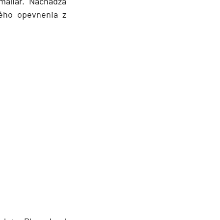
 maliar. Nachádza
kého opevnenia z