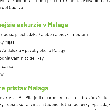
aya La Malagueta - hneď pri centre mesta, Playa de La Ca
n del Cuervo
ejšie exkurzie v Malage
 / pešia prechádzka / alebo na bicykli mestom
ky Mijas
a Andalúzie - pôvaby okolia Malagy
odník Caminito del Rey
Picassa
ow
re prístav Malaga
revety al Pil-Pil, jedlo carne en salsa - bravčové d
iky, cesnaku a vína; studené letné polievky -parada