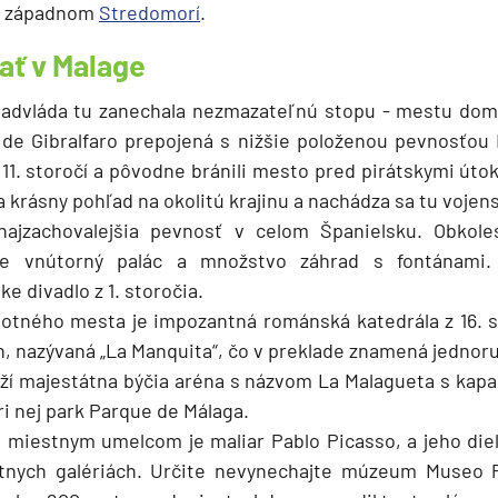
po západnom
Stredomorí
.
ať v Malage
advláda tu zanechala nezmazateľnú stopu - mestu dom
 de Gibralfaro prepojená s nižšie položenou pevnosťou
11. storočí a pôvodne bránili mesto pred pirátskymi útok
a krásny pohľad na okolitú krajinu a nachádza sa tu voj
najzachovalejšia pevnosť v celom Španielsku. Obkol
ce vnútorný palác a množstvo záhrad s fontánami
ke divadlo z 1. storočia.
tného mesta je impozantná románská katedrála z 16. st
n, nazývaná „La Manquita“, čo v preklade znamená jednor
leží majestátna býčia aréna s názvom La Malagueta s kapac
ri nej park Parque de Málaga.
 miestnym umelcom je maliar Pablo Picasso, a jeho diel
tnych galériách. Určite nevynechajte múzeum Museo 