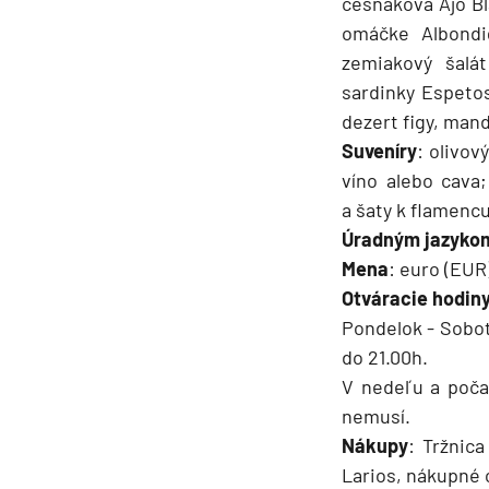
cesnaková Ajo Bl
omáčke Albondi
zemiakový šalá
sardinky Espetos
dezert figy, man
Suveníry
: olivov
víno alebo cava
a šaty k flamencu
Úradným jazyko
Mena
: euro (EUR
Otváracie hodiny
Pondelok - Sobot
do 21.00h.
V nedeľu a počas
nemusí.
Nákupy
: Tržnic
Larios, nákupné