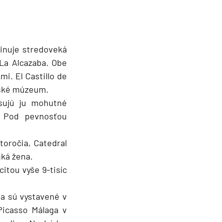
inuje stredoveká
 La Alcazaba. Obe
mi. El Castillo de
enské múzeum.
esujú ju mohutné
. Pod pevnosťou
oročia, Catedral
uká žena.
itou vyše 9-tisíc
a sú vystavené v
Picasso Málaga v