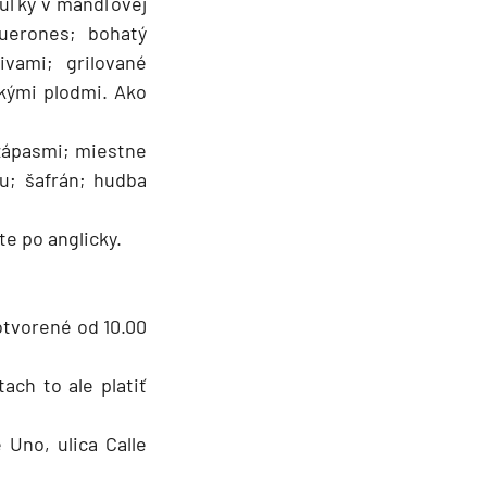
guľky v mandľovej
uerones; bohatý
vami; grilované
skými plodmi. Ako
 zápasmi; miestne
u; šafrán; hudba
te po anglicky.
otvorené od 10.00
ach to ale platiť
 Uno, ulica Calle