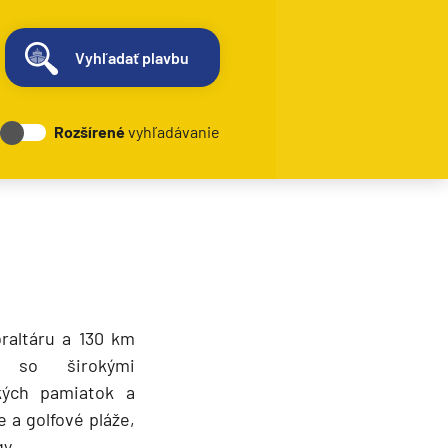
Vyhľadať plavbu
Rozšírené
vyhľadávanie
braltáru a 130 km
o so širokými
kých pamiatok a
 a golfové pláže,
y.