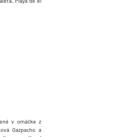
leta, Playa de el
usené v omáčke z
jková Gazpacho a