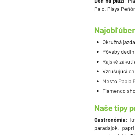
Deň na pláži
: Pl
Palo, Playa Peñó
Najobľúben
Okružná jazda
Pôvaby dedin
Rajské zákuti
Vzrušujúci ch
Mesto Pabla 
Flamenco sh
Naše tipy p
Gastronómia
: k
paradajok, papr