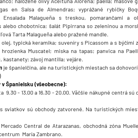
anco; naložené olivy Aceituna Alorena; paella; mäsové 
gas en Salsa de Almendras; vyprážané rybičky Boq
t Ensalada Malagueña s treskou, pomarančami a oli
 alebo chobotnica; šalát Pipirrana so zeleninou a mor
dľová Tarta Malagueña alebo pražené mandle.
ý olej, typická keramika; suveníry s Picassom a s býčími
; hrozienka Muscatel; miska na tapas; panvica na Paell
, kastanety; závoj mantilla; vejáre.
m
je španielčina, ale na turistických miestach sa dohovorí
)
 v Španielsku (všeobecne):
a 9.30 - 13.00 a 16.30 - 20.00. Väčšie nákupné centrá sú 
 sviatkov sú obchody zatvorené. Na turistických miest
a Mercado Central de Atarazanas, obchodná zóna Muelle
 centrum María Zambrano.