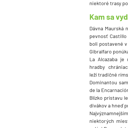
niektoré trasy 
Kam sa vyd
Dávna Maurská n
pevnosť Castillo
boli postavené v 
Gibralfaro ponúk
La Alcazaba je 
hradby chránia
leží tradičné ríms
Dominantou samo
de la Encarnació
Blízko prístavu 
divákov a hneď p
Najvýznamnejším
niektorých mies