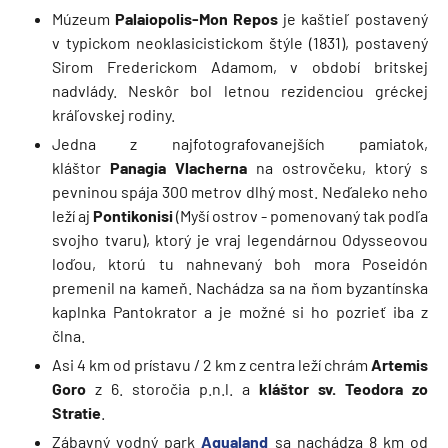
Múzeum
Palaiopolis-Mon Repos
je kaštieľ postavený
v typickom neoklasicistickom štýle (1831), postavený
Sirom Frederickom Adamom, v období britskej
nadvlády. Neskôr bol letnou rezidenciou gréckej
kráľovskej rodiny.
Jedna z najfotografovanejších pamiatok,
kláštor
Panagia Vlacherna
na ostrovčeku, ktorý s
pevninou spája 300 metrov dlhý most. Neďaleko neho
leží aj
Pontikonisi
(Myší ostrov - pomenovaný tak podľa
svojho tvaru), ktorý je vraj legendárnou Odysseovou
loďou, ktorú tu nahnevaný boh mora Poseidón
premenil na kameň. Nachádza sa na ňom byzantínska
kaplnka Pantokrator a je možné si ho pozrieť iba z
člna.
Asi 4 km od prístavu / 2 km z centra leží chrám
Artemis
Goro
z 6. storočia p.n.l. a
kláštor sv. Teodora zo
Stratie
.
Zábavný vodný park
Aqualand
sa nachádza 8 km od