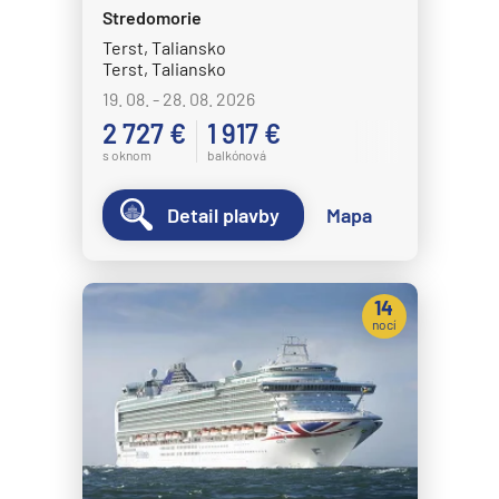
Stredomorie
Terst, Taliansko
Terst, Taliansko
19. 08. - 28. 08. 2026
2 727 €
1 917 €
s oknom
balkónová
Detail plavby
Mapa
14
nocí