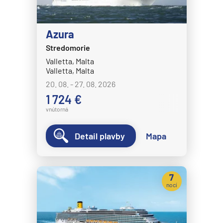
Azura
Stredomorie
Valletta, Malta
Valletta, Malta
20. 08. - 27. 08. 2026
1 724 €
vnútorná
Detail plavby
Mapa
7
nocí