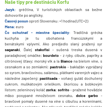
Naše tipy pre destináciu Korfu
Jazyk
:
gréčtina. V turistických oblastiach sa bežne
dohovoríte po anglicky.
Časový posun
oproti Slovensku: +1 hodina (UTC+2)
Mena:
euro
Čo ochutnať - miestne špeciality
:
Tradičná grécka
kuchyňa je tu obohatená francúzskymi a
benátskymi vplyvmi. Ako predjedlo slaný pražený syr
saganaki
. Ďalej
stakofisi
- sušená treska dusená v
paradajkovej omáčke;
bourdeto
- z ryby, cibule, papriky a
citrónovej šťavy; morský vlk a la
Bianco
na bielom víne, s
cesnakom a so zemiakmi;
pastrokio
- baklažán vyprážaný
so syrom, bravčovinou, salámou, plátkami varených vajec a
následne zapečený;
pastitsada
- voňavý guláš dochutený
cukrom, muškátovým orieškom, škoricou a bobkovým
listom; zeleninový koláč
zorka
;
sofrito
- pražené hovädzie
mäso posypané množstvom cesnaku,
dolce garbo
-
bravčové pomaly dusené na víne s cibuľou a koreninami,
podávané s polentou. Ako zákusok, tradičné grécke koláče