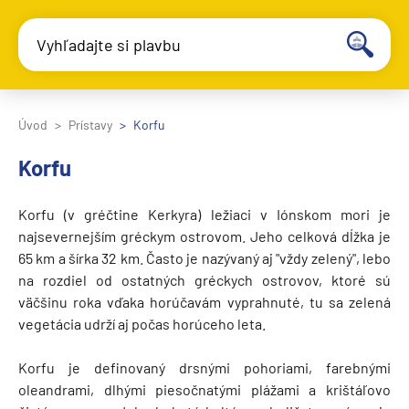
Vyhľadajte si plavbu
Úvod
Prístavy
Korfu
Korfu
Korfu (v gréčtine Kerkyra) ležiaci v Iónskom mori je
najsevernejším gréckym ostrovom. Jeho celková dĺžka je
65 km a šírka 32 km. Často je nazývaný aj "vždy zelený", lebo
na rozdiel od ostatných gréckych ostrovov, ktoré sú
väčšinu roka vďaka horúčavám vyprahnuté, tu sa zelená
vegetácia udrží aj počas horúceho leta.
Korfu je definovaný drsnými pohoriami, farebnými
oleandrami, dlhými piesočnatými plážami a krištáľovo