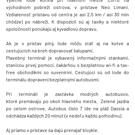
východnom pobreží ostrova, v prístave Neo Limani.
Vzdialenosť prístavu od centra je asi 2,5 km / asi 30 min
chôdze) po nábreží. K dispozícii sú aj taxíky a niektoré
spoločnosti ponúkajú aj kyvadlovú dopravu.
Ak je v prístav plný, lode môžu stáť aj na kotve a
cestujúcich na breh dopravovať šalupami.
Plavebný terminál je vybavený informačnými stánkami,
stanicou prvej pomoci, čakárňou s bezplatnou wi-fi a tax-
free obchodíkmi so suvenírmi. Cestujúci sú od lode do
terminálu dopravení bezplatnými autobusmi.
Pri termináli je zastávka modrých autobusov,
ktoré premávajú po okolí hlavného mesta. Zelené jazdia
po celom ostrove. Autobus číslo 7 ide na pláž Dassia a
odchádza každých 20 minút (v nedeľu každú polhodinu).
Aj priamo v prístave sa dajú prenajať bicykle.