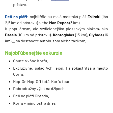
prístavu
Deň na pláži:
najbližšie sú malá mestská pláž
Faliraki
(iba
2,5 km od prístavu) alebo
Mon Repos
(3 km).
K populárnym, ale vzdialenejším pieskovým plážam, ako
Dassia
(10 km od prístavu),
Kontogialos
(13 km),
Glyfada
(16
km) ... sa dostanete autobusom alebo taxíkom.
Najobľúbenejšie exkurzie
Chute a vône Korfu.
Excluzívne: palác Achilleion, Paleokastritsa a mesto
Corfu.
Hop-On Hop-Off totál Korfu tour.
Dobrodružný výlet na džípoch.
Deň na pláži Glyfada.
Korfu v minulosti a dnes