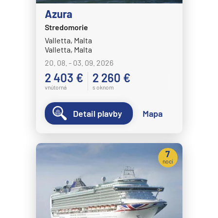
Azura
Stredomorie
Valletta, Malta
Valletta, Malta
20. 08. - 03. 09. 2026
2 403 €
2 260 €
vnútorná
s oknom
Detail plavby
Mapa
7
nocí