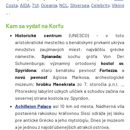
Costa
,
AIDA
,
TUI
,
Oceania
,
NCL
,
Silversea
,
Celebrity
,
Viking
.. .
Kam sa vydať na Korfu
Historické centrum
(UNESCO) - v toto
aristokratické mestečko s benátskymi prvkami ukrýva
množstvo zaujímavých miest: najväčšiu grécke
námestie,
Spianada;
sochu grófa Von Der
Schulenburga; významný ortodoxný
kostol sv.
Spyridona
; starú benátsku pevnosť
Fortezza
, a
novú pevnosť
Agiosa Markosa, archeologické
múzeum;
hrobku Menekrata
zo 7. storočia p.n.l. ...
Pitoreskný labyrint úzkych uličiek a schodov začína na
severnej strane kostola sv. Spyrídon.
Achilleion Palace
asi 10 km od mesta. Nádherná vila
postavená rakúskou kráľovnou Sissi odráža jej lásku
pre antické Grécko a jeho mytológiu. Dnes je múzeom
a je jednou z najobľúbenejších atrakcií ostrova.