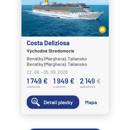
Costa Deliziosa
Východné Stredomorie
Benátky (Marghera), Taliansko
Benátky (Marghera), Taliansko
22. 08. - 05. 09. 2026
1 749 €
1 949 €
2 149 €
vnútorná
s oknom
balkónová
Detail plavby
Mapa