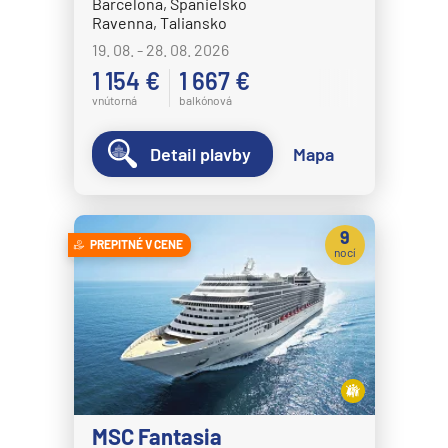
Barcelona, Španielsko
Ravenna, Taliansko
19. 08. - 28. 08. 2026
1 154 €
1 667 €
vnútorná
balkónová
Detail plavby
Mapa
9
PREPITNÉ V CENE
nocí
MSC Fantasia