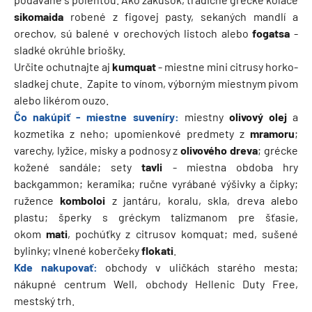
sikomaida
robené z figovej pasty, sekaných mandlí a
orechov, sú balené v orechových listoch alebo
fogatsa
-
sladké okrúhle briošky.
Určite ochutnajte aj
kumquat
- miestne mini citrusy horko-
sladkej chute. Zapite to vínom, výborným miestnym pivom
alebo likérom ouzo.
Čo nakúpiť - miestne suveníry:
miestny
olivový olej
a
kozmetika z neho; upomienkové predmety z
mramoru
;
varechy, lyžice, misky a podnosy z
olivového dreva
; grécke
kožené sandále; sety
tavli
- miestna obdoba hry
backgammon; keramika; ručne vyrábané výšivky a čipky;
ružence
komboloi
z jantáru, koralu, skla, dreva alebo
plastu; šperky s gréckym talizmanom pre šťasie,
okom
mati
, pochúťky z citrusov komquat; med, sušené
bylinky; vlnené koberčeky
flokati
.
Kde nakupovať:
obchody v uličkách starého mesta;
nákupné centrum Well, obchody Hellenic Duty Free,
mestský trh.