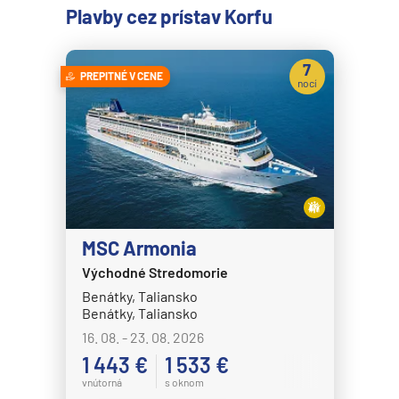
Plavby cez prístav Korfu
7
PREPITNÉ V CENE
nocí
MSC Armonia
Východné Stredomorie
Benátky, Taliansko
Benátky, Taliansko
16. 08. - 23. 08. 2026
1 443 €
1 533 €
vnútorná
s oknom