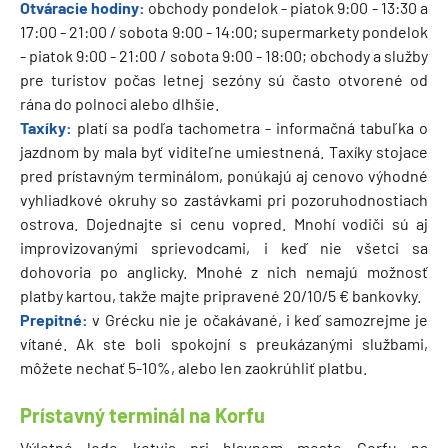
Otváracie hodiny:
obchody pondelok - piatok 9:00 - 13:30 a
17:00 - 21:00 / sobota 9:00 - 14:00; supermarkety pondelok
- piatok 9:00 - 21:00 / sobota 9:00 - 18:00; obchody a služby
pre turistov počas letnej sezóny sú často otvorené od
rána do polnoci alebo dlhšie.
Taxíky:
platí sa podľa tachometra - informačná tabuľka o
jazdnom by mala byť viditeľne umiestnená. Taxíky stojace
pred prístavným terminálom, ponúkajú aj cenovo výhodné
vyhliadkové okruhy so zastávkami pri pozoruhodnostiach
ostrova. Dojednajte si cenu vopred. Mnohí vodiči sú aj
improvizovanými sprievodcami, i keď nie všetci sa
dohovoria po anglicky. Mnohé z nich nemajú možnosť
platby kartou, takže majte pripravené 20/10/5 € bankovky.
Prepitné:
v Grécku nie je očakávané, i keď samozrejme je
vítané. Ak ste boli spokojní s preukázanými službami,
môžete nechať 5-10%, alebo len zaokrúhliť platbu.
Prístavný terminál na Korfu
Výletné lode kotvia pri hlavnom meste Corfu na