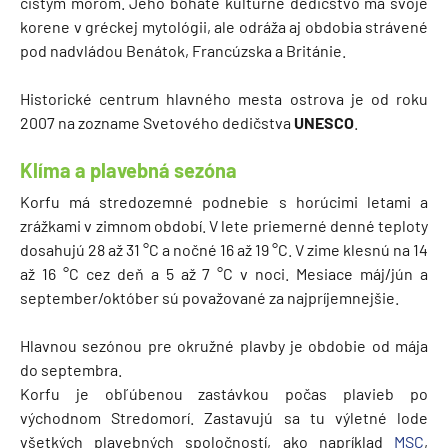
čistým morom. Jeho bohaté kultúrne dedičstvo má svoje
korene v gréckej mytológii, ale odráža aj obdobia strávené
pod nadvládou Benátok, Francúzska a Británie.
Historické centrum hlavného mesta ostrova je od roku
2007 na zozname Svetového dedičstva
UNESCO
.
Klíma a plavebná sezóna
Korfu má stredozemné podnebie s horúcimi letami a
zrážkami v zimnom období. V lete priemerné denné teploty
dosahujú 28 až 31 °C a nočné 16 až 19 °C. V zime klesnú na 14
až 16 °C cez deň a 5 až 7 °C v noci. Mesiace máj/jún a
september/október sú považované za najpríjemnejšie.
Hlavnou sezónou pre okružné plavby je obdobie od mája
do septembra.
Korfu je obľúbenou zastávkou počas plavieb po
východnom Stredomorí. Zastavujú sa tu výletné lode
všetkých plavebných spoločností, ako napríklad
MSC
,