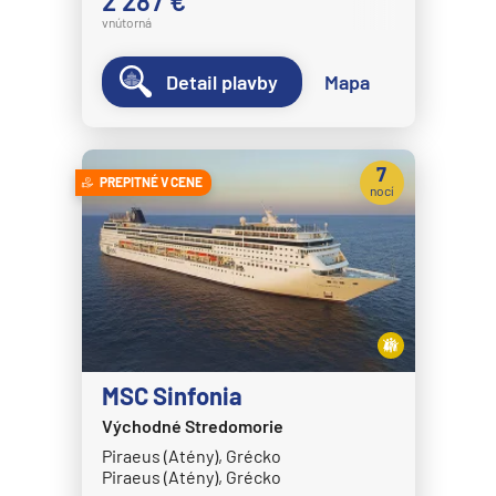
2 287 €
vnútorná
Detail plavby
Mapa
7
PREPITNÉ V CENE
nocí
MSC Sinfonia
Východné Stredomorie
Piraeus (Atény), Grécko
Piraeus (Atény), Grécko