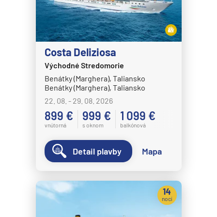
Costa Deliziosa
Východné Stredomorie
Benátky (Marghera), Taliansko
Benátky (Marghera), Taliansko
22. 08. - 29. 08. 2026
899 €
999 €
1 099 €
vnútorná
s oknom
balkónová
Detail plavby
Mapa
14
nocí