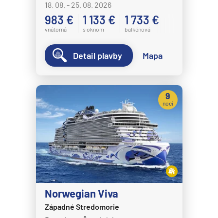
18. 08. - 25. 08. 2026
983 €
1 133 €
1 733 €
vnútorná
s oknom
balkónová
Detail plavby
Mapa
9
nocí
Norwegian Viva
Západné Stredomorie