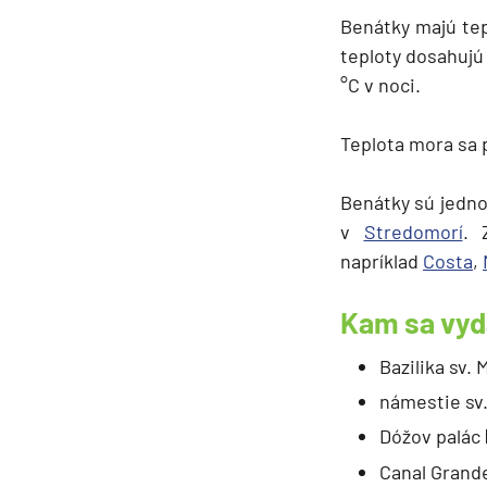
Benátky majú te
teploty dosahujú 
°C v noci.
Teplota mora sa p
Benátky sú jedno
v
Stredomorí
. 
napríklad
Costa
,
Kam sa vyd
Bazilika sv.
námestie sv
Dóžov palác
Canal Grand