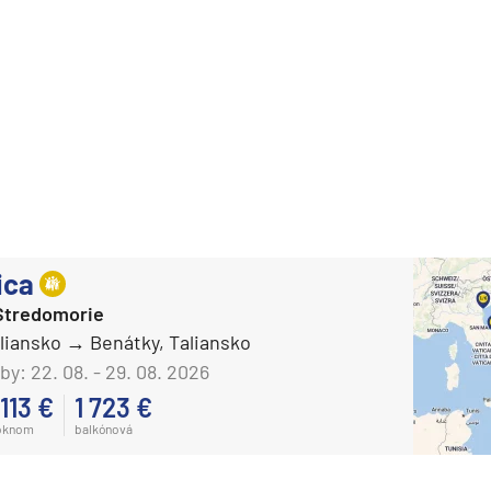
ica
Stredomorie
aliansko
Benátky, Taliansko
by:
22. 08. - 29. 08. 2026
 113 €
1 723 €
oknom
balkónová