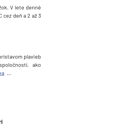
ok. V lete denné
C cez deň a 2 až 3
prístavom plavieb
poločností, ako
ea
...
ri