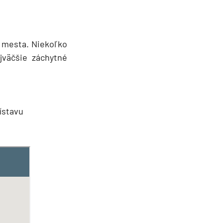
i mesta. Niekoľko
jväčšie záchytné
ístavu