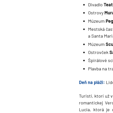
Divadlo
Teat
Ostrovy
Mura
Múzeum
Peg
Mestská čas
a Santa Mari
Múzeum
Scu
Ostrovček
S
Špirálové s
Plavba na tr
Deň na pláži:
Lid
Turisti, ktorí u
romantickej Ver
Lucia, ktorá je