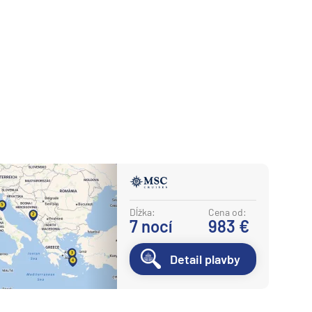
Dĺžka:
Cena od:
7
nocí
983 €
Detail plavby