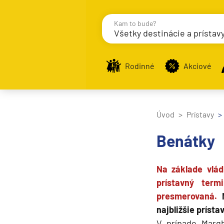
Kam to bude?
Všetky destinácie a prístav
Destinácie
Príst
Rodinné
Akciové
Zobraziť iba prístavy n
Úvod
Prístavy
Benátky
Nahrávam
Na základe vlád
Potvrdiť
prístavný ter
presmerovaná.
najbližšie príst
V prípade Margh