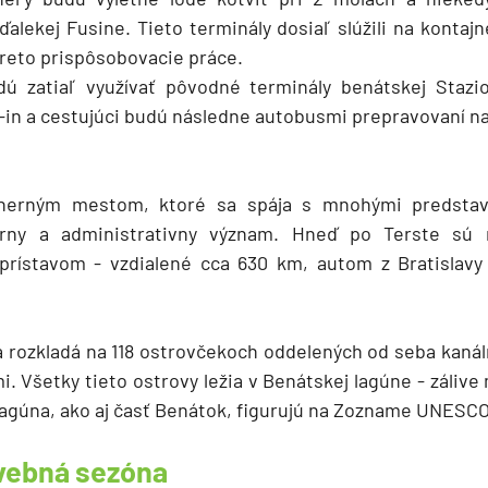
eďalekej Fusine. Tieto terminály dosiaľ slúžili na kontaj
reto prispôsobovacie práce.
dú zatiaľ využívať pôvodné terminály benátskej Stazi
in a cestujúci budú následne autobusmi prepravovaní na
herným mestom, ktoré sa spája s mnohými predsta
túrny a administrativny význam. Hneď po Terste sú 
rístavom - vzdialené cca 630 km, autom z Bratislavy 
 rozkladá na 118 ostrovčekoch oddelených od seba kanál
. Všetky tieto ostrovy ležia v Benátskej lagúne - zálive 
 lagúna, ako aj časť Benátok, figurujú na Zozname UNESCO
avebná sezóna