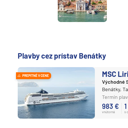
Plavby cez prístav Benátky
MSC Lir
PREPITNÉ V CENE
Východné 
Benátky, T
Termín plav
983 €
1
vnútorná
s 