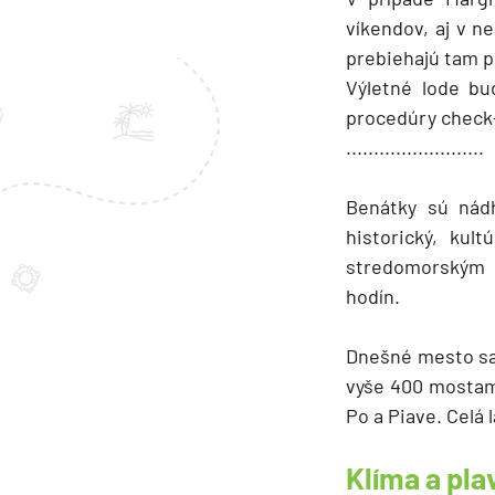
víkendov, aj v n
prebiehajú tam p
Výletné lode bu
procedúry check-
.........................
Benátky sú nád
historický, kul
stredomorským p
hodín.
Dnešné mesto sa
vyše 400 mostami
Po a Piave. Celá
Klíma a pl