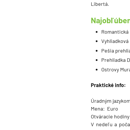
Libertá.
Najobľúben
Romantická 
Vyhliadková
Pešia prehl
Prehliadka D
Ostrovy Mura
Praktické info:
Úradným jazykom j
Mena: Euro
Otváracie hodiny 
V nedeľu a počas