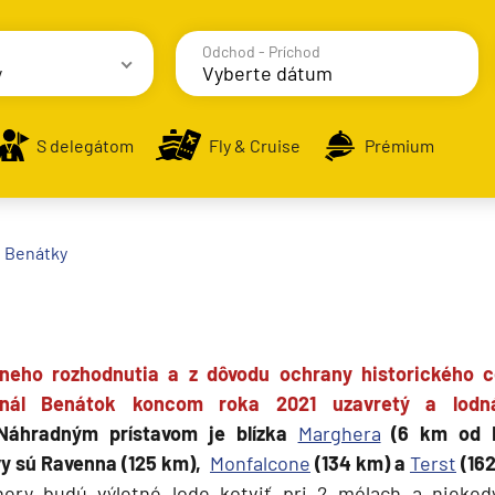
Odchod - Príchod
y
avy
S delegátom
Fly & Cruise
Prémium
alodenia
Benátky
neho rozhodnutia a z dôvodu ochrany historického 
minál Benátok koncom roka 2021 uzavretý a lodn
Náhradným prístavom je blízka
Marghera
(6 km od B
avy sú Ravenna (125 km),
Monfalcone
(134 km) a
Terst
(16
ery budú výletné lode kotviť pri 2 mólach a nieke