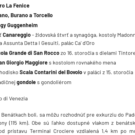
ro La Fenice
no, Burano a Torcello
gy Guggenheim
ť
Canareggio
- židovská štvrť a synagóga, kostoly Madonn
a Assunta Detta I Gesuiti, palác Ca' d'Oro
ola Grande di San Rocco
zo 16. storočia s dielami Tintor
an Giorgio Maggiore
s kostolom rovnakého mena
chodisko
Scala Contarini del Bovolo
v paláci z 15. storočia
adičnej
gondole
s gondoliérom
o di Venezia
ž v Benátkach boli, sa môžu rozhodnúť pre exkurziu do Pad
ony (115 km). Obe sú ľahko dostupné vlakom z benátsk
 od prístavu Terminal Crociere vzdialená 1,4 km po m