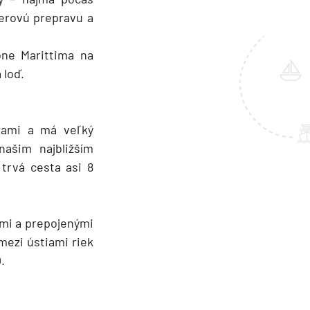
nerovú prepravu a
one Marittima na
 loď.
vami a má veľký
našim najbližším
trvá cesta asi 8
mi a prepojenými
mezi ústiami riek
.