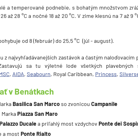
plé a temperované podnebie, s bohatým množstvom zráž
26 až 28 °C a nočné 18 až 20 °C. V zime klesnú na 7 až 9 °
ohybuje od 8 (február) do 25,5 °C (júl - august).
u z najvyhľadávanejších zastávok a častým naloďovacím 
Zastavujú sa tu výletné lode všetkých plavebných s
MSC
,
AIDA
,
Seabourn
, Royal Caribbean,
Princess
,
Silvers
ať v Benátkach
 Marka
Basilica San Marco
so zvonicou
Campanile
. Marka
Piazza San Maro
Palazzo Ducale
a priľahlý most vzdychov
Ponte dei Sospi
e a most
Ponte Rialto