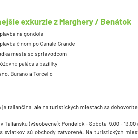
ejšie exkurzie z Marghery / Benátok
plavba na gondole
 plavba člnom po Canale Grande
iadka mesta so sprievodcom
óžovho paláca a baziliky
no, Burano a Torcello
e taliančina, ale na turistických miestach sa dohovoríte 
v Taliansku (všeobecne): Pondelok - Sobota 9.00 - 13.00 a
 sviatkov sú obchody zatvorené. Na turistických miest