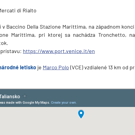
ercati di Rialto
ví v Baccino Della Stazione Marittima, na západnom konc
ione Marittima, pri ktorej sa nachádza Tronchetto, na
tok.
 prístavu:
https://www.port.venice.it/en
národné letisko
je
Marco Polo
(VCE) vzdialené 13 km od pr