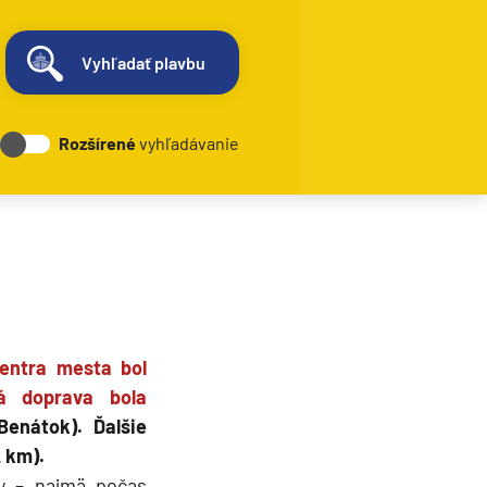
Vyhľadať plavbu
Rozšírené
vyhľadávanie
centra mesta bol
á doprava bola
enátok). Ďalšie
2 km).
dy – najmä počas