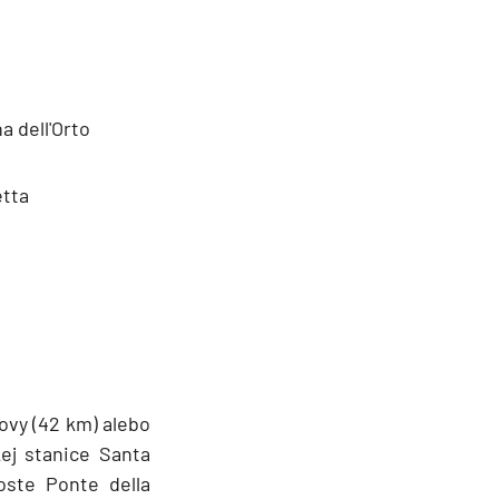
a dell'Orto
etta
ovy (42 km) alebo
ej stanice Santa
oste Ponte della