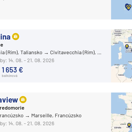
ka
Carnival Adventure
Carnival Breeze
Carnival Celebration
ina
Carnival Conquest
ie
Carnival Dream
rika
ia (Rím), Taliansko
Civitavecchia (Rím), Taliansko
Carnival Elation
by:
14. 08. - 21. 08. 2026
1 653 €
Carnival Encounter
balkónová
Carnival Festivale
Carnival Firenze
aview
Carnival Freedom
o
tredomorie
Carnival Glory
 Francúzsko
Marseille, Francúzsko
Carnival Horizon
by:
14. 08. - 21. 08. 2026
Carnival Jubilee