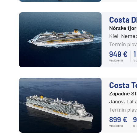
Expedičné plavby
Antarktída
Costa 
Arktída
Nórske fjo
Kiel, Neme
Expedičné plavby
Termín plav
Galapágy
949 €
1
vnútorná
s
Potvrdiť
Costa T
Západné S
Janov, Tal
Termín plav
899 €
9
vnútorná
s 