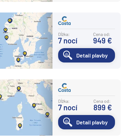
Dĺžka:
Cena od:
7
nocí
949 €
Detail plavby
Dĺžka:
Cena od:
7
nocí
899 €
Detail plavby