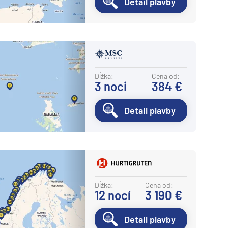
Detail plavby
Dĺžka:
Cena od:
3
noci
384 €
Detail plavby
Dĺžka:
Cena od:
12
nocí
3 190 €
Detail plavby