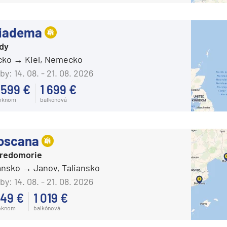
Celebrity Infinity
Celebrity Millennium
Diadema
Celebrity Reflection®
rdy
cko
Kiel, Nemecko
Celebrity Silhouette®
by:
14. 08. - 21. 08. 2026
Celebrity Solstice®
 599 €
1 699 €
Celebrity Summit®
 oknom
balkónová
Celebrity Xcel℠
Celestyal Cruises
oscana
Celestyal Discovery
tredomorie
Celestyal Journey
iansko
Janov, Taliansko
Celestyal Olympia
by:
14. 08. - 21. 08. 2026
49 €
1 019 €
Costa Cruises
oknom
balkónová
Costa Deliziosa