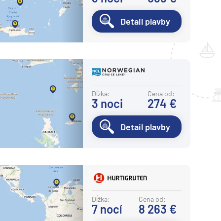
Detail plavby
Dĺžka:
Cena od:
3
noci
274 €
Detail plavby
Dĺžka:
Cena od:
7
nocí
8 263 €