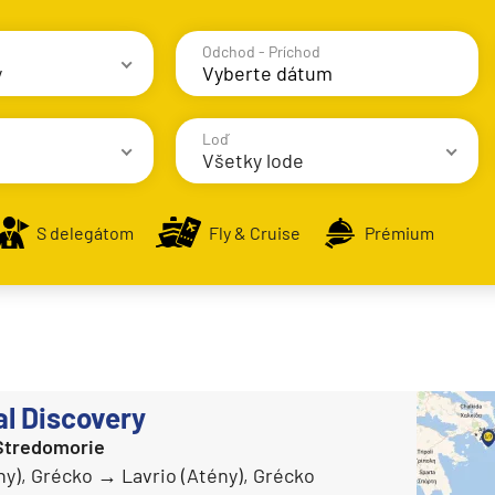
Odchod - Príchod
y
avy
Loď
Všetky lode
S delegátom
Fly & Cruise
Prémium
AIDA Cruises
AIDAbella
alsko
AIDAblu
e
AIDAcosma
al Discovery
AIDAdiva
Stredomorie
AIDAluna
ny), Grécko
Lavrio (Atény), Grécko