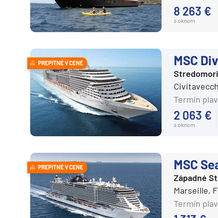
Karibik a Stredná Ameri
8 263 €
Royal Caribbean Cruises
Bahamy
s oknom
Seabourn
Bermudy
Silversea
Južný Karibik
MSC Div
PREPITNÉ V CENE
TUI Cruises
Kalifornia a Mexiko
Stredomor
Variety Cruises
Karibik a Stredná Ame
Civitavecch
Virgin Voyages
Termín plav
Východný Karibik
2 063 €
Windstar Cruises
Západný Karibik
s oknom
Severná Amerika
Potvrdiť
Aljaška
MSC Se
PREPITNÉ V CENE
Kanada a Nové Anglick
Západné S
Západné pobrežie USA
Marseille,
Južná Amerika
Termín plav