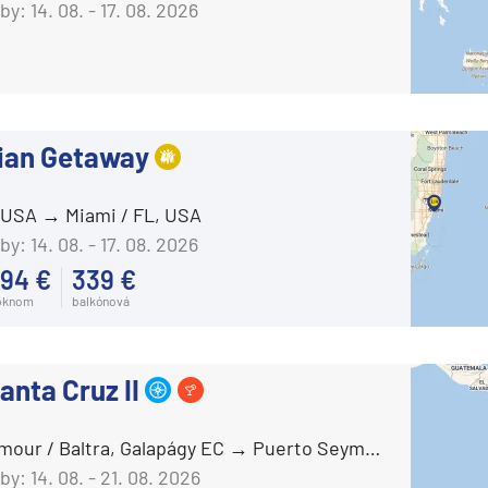
AIDAmar
by:
14. 08. - 17. 08. 2026
AIDAnova
AIDAperla
ie
AIDAprima
ian Getaway
AIDAsol
AIDAstella
, USA
Miami / FL, USA
Aranui Cruises
by:
14. 08. - 17. 08. 2026
Aranui 5
94 €
339 €
Azamara Cruises
oknom
balkónová
a
Azamara Journey®
ra a Maroko
Azamara Onward℠
anta Cruz II
Azamara Pursuit®
mour / Baltra, Galapágy EC
Puerto Seymour / Baltra, Galapágy EC
Azamara Quest®
deira
by:
14. 08. - 21. 08. 2026
Carnival Cruise Line