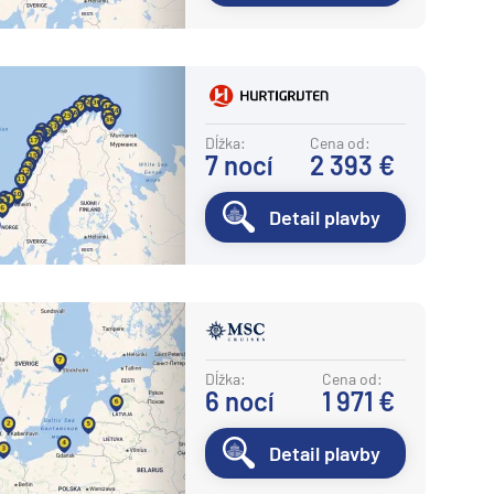
Dĺžka:
Cena od:
7
nocí
2 393 €
Detail plavby
Dĺžka:
Cena od:
6
nocí
1 971 €
Detail plavby