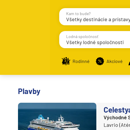
Kam to bude?
Všetky destinácie a prístav
Destinácie
Príst
Lodná spoločnosť
Všetky lodné spoločnosti
Rodinné
Akciové
Stredomorie
AIDA Cruises
Stredomorie
Azamara Cruises
Stredomorie a Portug
Úvod
Plavby
Plavby
Carnival Cruise Line
Východné Stredomori
Celebrity Cruises
Západné Stredomorie
Celesty
Celestyal Cruises
Severná Európa
Východné 
Costa Cruises
Grónsko
Lavrio (Até