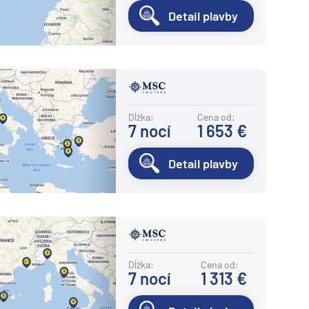
Detail plavby
Dĺžka:
Cena od:
7
nocí
1 653 €
Detail plavby
Dĺžka:
Cena od:
7
nocí
1 313 €