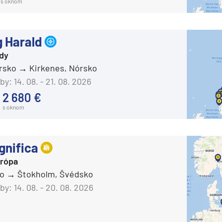
s oknom
Carnival Valor
Carnival Venezia
 Harald
Carnival Vista
rdy
Mardi Gras
órsko
Kirkenes, Nórsko
Celebrity Cruises
by:
14. 08. - 21. 08. 2026
Celebrity Apex
2 680 €
s oknom
Celebrity Ascent
Celebrity Beyond
nifica
Celebrity Constellation
rópa
Celebrity Eclipse
ko
Štokholm, Švédsko
Celebrity Edge
by:
14. 08. - 20. 08. 2026
Celebrity Equinox
segment
Celebrity Flora