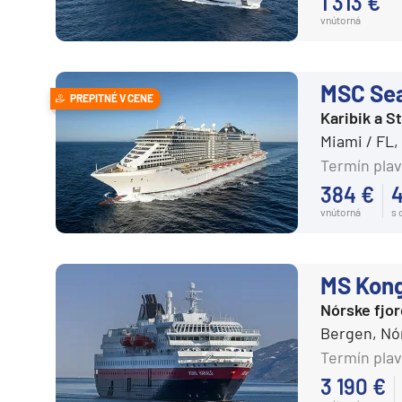
1 313 €
Južná Amerika
vnútorná
Arabský polostrov
Červené more
MSC Se
Emiráty a Perzský záliv
PREPITNÉ V CENE
Karibik a 
Ázia
Miami / FL
Ázia
Termín plav
India
384 €
Japonsko
vnútorná
s
Juhovýchodná Ázia
Austrália a Nový Zéland
MS Kong
Austrália a Nový Zélan
Nórske fjo
Bergen, N
Afrika a Indický oceán
Termín plav
Afrika
3 190 €
Indický oceán