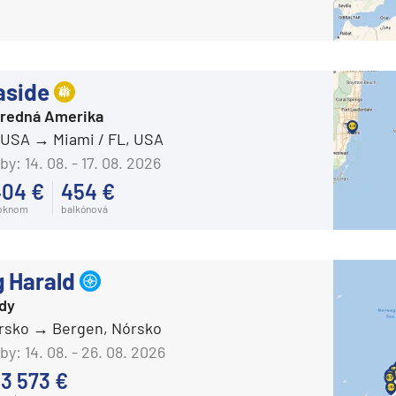
Carnival Legend
Carnival Liberty
Carnival Luminosa
aside
Carnival Magic
Stredná Amerika
, USA
Miami / FL, USA
Carnival Miracle
by:
14. 08. - 17. 08. 2026
Carnival Panorama
404 €
454 €
Carnival Paradise
 oknom
balkónová
Carnival Pride
Carnival Radiance
 Harald
Carnival Spirit
d
rdy
Carnival Splendor
órsko
Bergen, Nórsko
by:
14. 08. - 26. 08. 2026
Carnival Sunrise
3 573 €
Carnival Sunshine