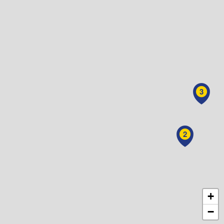
3
2
+
−