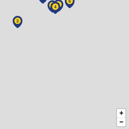
6
5
3
4
2
+
−