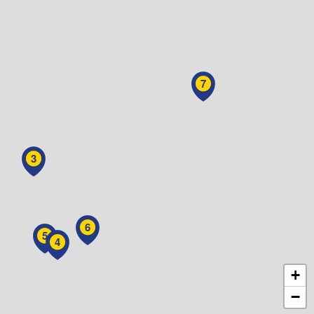
7
3
6
5
4
+
−